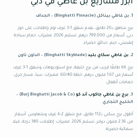
أبرز مشاريع بن غاطي في دبي
1. بن غاطي بيناكل (Binghatti Pinnacle) – الجداف
برج شاهق بـ20 طابق، يقدم شقق 1-3 غرف نوم بإطلالات على خور
دبي. أسعار من 799,000 درهم، تسليم 2026. مميزات: حمام سباحة
إنفينيتي، جيم، حدائق خضراء.
2.
بن غاطي سكاي بليد
(Binghatti Skyblade) – الداون تاون
برج 66 طابقًا قريب من برج خليفة، مع استوديوهات وشقق 1-3 غرف.
أسعار من 1.67 مليون درهم، خطة 60/40. مميزات: سبا، مسار جري،
حمامات أطفال.
3.
برج بن غاطي جاكوب آند كو
(Burj Binghatti Jacob & Co) –
الخليج التجاري
أطول برج سكني بـ112 طابق، مع شقق 2-6 غرف وبنتهاوس. أسعار
من 2.36 مليون دولار، تسليم 2026. مميزات: إطلالات 180 درجة، فيلا
سمائية حصرية.