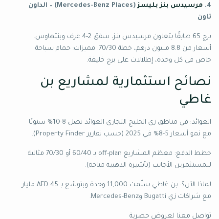
4.
مرسيدس بنز بليسز
(Mercedes-Benz Places) – الداون
تاون
برج 65 طابقًا بتعاون مرسيدس بنز، شقق 2-4 غرف وبنتهاوس.
أسعار من 8.8 مليون درهم، خطة 70/30. مميزات: حمام سباحة
خاص في كل وحدة، إطلالات على برج خليفة.
نصائح استثمارية لمشاريع بن
غاطي
العوائد: في مناطق زي الخليج التجاري العوائد تصل 8-10% سنويًا
مع نمو أسعار 5-8% في 2025 (حسب تقارير Property Finder).
خطط الدفع: معظم المشاريع off-plan بـ 60/40 أو 70/30 مثالية
للمستثمرين الأجانب (تأشيرة الذهبية متاحة).
لماذا الآن؟: بن غاطي سلّمت 11,000 وحدة وبتوسّع بـ AED 45 مليار
مع شراكات زي Bugatti وMercedes-Benz.
تواصل معنا لعروض حصرية