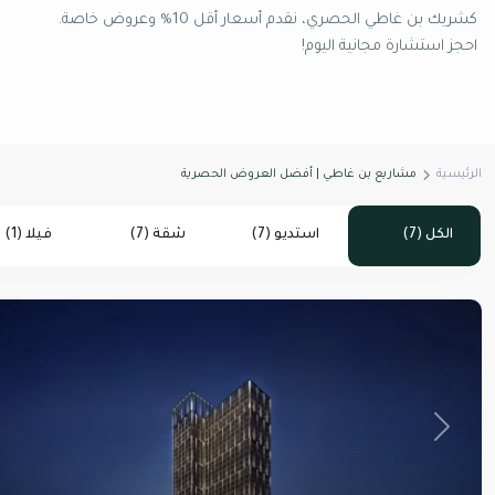
كشريك بن غاطي الحصري، نقدم أسعار أقل 10% وعروض خاصة.
احجز استشارة مجانية اليوم!
الرئيسية
مشاريع بن غاطي | أفضل العروض الحصرية
الكل (7)
استديو (7)
شقة (7)
فيلا (1)
ل
Next