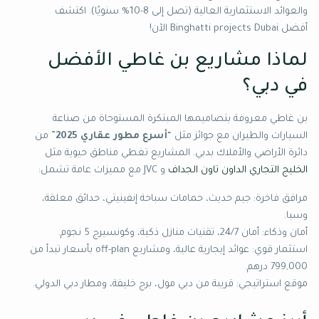
والعوائد الاستثمارية العالية (تصل إلى 8-10% سنويًا). اكتشف
أفضل Binghatti projects Dubai الآن!
لماذا مشاريع بن غاطي الأفضل
في دبي؟
بن غاطي معروفة بتصاميمها المبتكرة المستوحاة من صناعة
السيارات والطيران مع جوائز مثل “
أسرع مطور عقاري 2025
” من
دائرة الأراضي والأملاك بدبي. المشاريع تغطي مناطق حيوية مثل
الخليج التجاري
الداون تاون
الجداف
و JVC مع مميزات عامة تشمل:
مرافق فاخرة: جيم حديث، حمامات سباحة إنفينيتي، حدائق معلقة،
وسبا.
أمان وذكاء: أمان 24/7، تقنيات منازل ذكية، وكونسيرج 5 نجوم.
استثمار قوي: عوائد إيجارية عالية، ومشاريع off-plan بأسعار تبدأ من
799,000 درهم.
موقع استراتيجي: قريبة من دبي مول، برج خليفة، ومطار دبي الدولي.