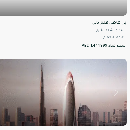
بن غاطي فلير دبي
استديو
·
شقة
·
للبيع
3
غرفة
·
3
حمام
AED 1,441,999
اسعار تبداء
ل
Next