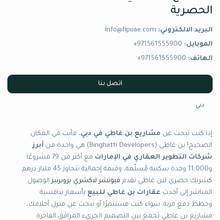
الحصرية
البريد الالكتروني:
Info@flpuae.com
الموبايل:
971561555900+
الهاتف:
971561555900+
اتصل بنا
دبي
إذا كنت تبحث عن
مشاريع بن غاطي في دبي
، فأنت في المكان
الصحيح! بن غاطي (Binghatti Developers) هي واحدة من
أبرز
شركات التطوير العقاري في الإمارات
مع أكثر من 79 مشروعًا
و11,000 وحدة سكنية مُسلّمة، وقيمة إجمالية تتجاوز 45 مليار درهم.
كشريك حصري لبن غاطي تقدم
فيوتشر لاكشري بروبرتيز
الوصول
المباشر إلى أحدث
عقارات بن غاطي للبيع
بأسعار تنافسية
وخطط دفع مرنة. سواء كنت مستثمرًا أو تبحث عن منزل أحلامك،
مشاريع بن غاطي تجمع بين التصميم الجريء المرافق الفاخرة