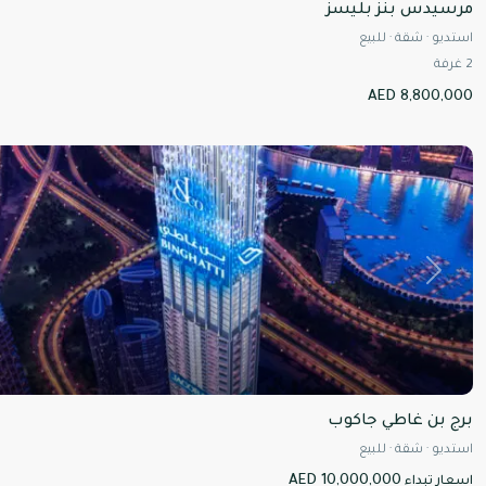
مرسيدس بنز بليسز
استديو
·
شقة
·
للبيع
2
غرفة
AED 8,800,000
ل
Next
برج بن غاطي جاكوب
استديو
·
شقة
·
للبيع
AED 10,000,000
اسعار تبداء