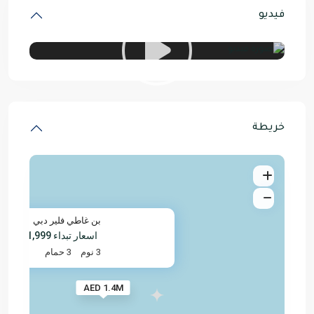
فيديو
خريطة
بن غاطي فلير دبي
اسعار تبداء
D 1,441,999
3 نوم
3 حمام
AED 1.4M