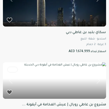
Previous
Next
سكاي بليد بن غاطي دبي
استديو
·
شقة
·
للبيع
3
غرفة
·
2
حمام
AED 1,674,999
اسعار تبداء
للبيع
Previous
Next
مشروع بن غاطي رويال | عيش الفخامة في أيقونة ...