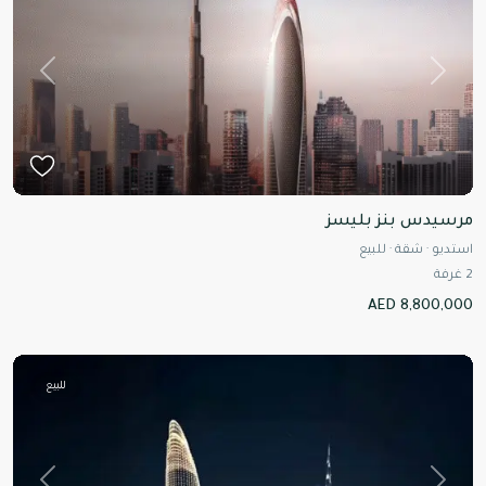
Previous
Next
مرسيدس بنز بليسز
استديو
·
شقة
·
للبيع
2
غرفة
AED 8,800,000
للبيع