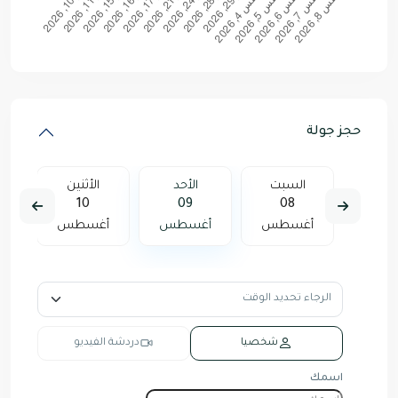
حجز جولة
أثنين
السبت
الأحد
الأثنين
10
09
08
17
سطس
أغسطس
أغسطس
أغسطس
أ
شخصيا
دردشة الفيديو
اسمك