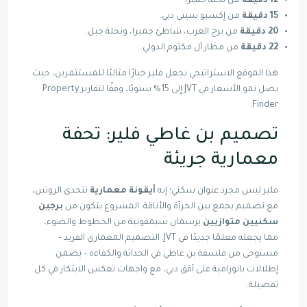
12 دقيقة
من نخلة جميرا.
15 دقيقة
من إكسبو سيتي دبي.
20 دقيقة
من برج العرب، شاطئ جميرا، ونخلة جبل.
22 دقيقة
من مطار آل مكتوم الدولي.
هذا الموقع الاستراتيجي يجعل فلير خيارًا مثاليًا للمستثمرين، حيث
يصل نمو الأسعار في JVT إلى 15% سنويًا، وفقًا لتقارير Property
Finder.
تصميم بن غاطي فلير: تحفة
معمارية جريئة
فلير ليس مجرد عنوان سكني؛ إنه
أيقونة معمارية
تتحدى الروتين،
مع تصميم يجمع بين الجرأة والأناقة. المشروع يتكون من
برجين
سكنيين متوازيين
يرسمان سيمفونية من الخطوط والضوء،
مما يجعله معلمًا جديدًا في JVT. التصميم المعماري الفريد –
مستوحى من فلسفة بن غاطي في الحداثة والكفاءة – يضمن
إطلالات بانورامية على أفق دبي، مع واجهات تعكس الابتكار في كل
تفصيلة.