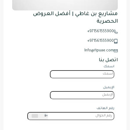
مشاريع بن غاطي | أفضل العروض
الحصرية
971561555900+
971561555900+
Info@flpuae.com
اتصل بنا
اسمك
الإيميل
رقم الهاتف
+1