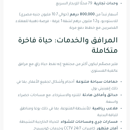
وحدات تجارية
: 79 محلًا للإيجار السريع.
أسعار تبدأ من
800,000 درهم
(حوالي 10.7 مليون جنيه مصري)
للاستوديو، و1.2 مليون درهم لشقة 1 غرفة – فرصة ذهبية للعملاء
المصريين مع خطط دفع مرنة.
المرافق والخدمات: حياة فاخرة
متكاملة
فلير مصمّم ليكون أكثر من مجتمع؛ إنه نمط حياة راقٍ مع مرافق
عالمية المستوى:
حمامات سباحة متنوعة
: أحجام وأشكال لجميع الأعمار، بما في
ذلك إنفينيتي بول.
حدائق وأماكن هادئة
: للتنزه والاسترخاء، مع مساحات خضراء
واسعة.
ملاعب رياضية
: للأنشطة المتنوعة، بما في ذلك يوغا ومناطق
للياقة البدنية.
مسارات جري ومساحات للشواء
: للحياة الخارجية النشيطة.
أمان متطور
: كاميرات CCTV 24/7 وخدمات كونسيرج.