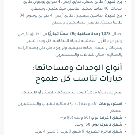
برج فلير 1
: طابق سفلي، طابق أرضي، 4 طوابق بوديوم، طابق
خدمات، 40 طابقًا سكنيًا، طابقين ميكانيكيين، وسطح.
برج فلير 2
: طابقين سفليين، طابق أرضي، 4 طوابق بوديوم، 34
طابقًا سكنيًا، طابقين ميكانيكيين، وسطح.
إجمالي
1,378 وحدة سكنية
و
79 محلًا تجاريًا
في الطابق الأرضي
والبوديوم الأول، مصمّمة للحياة المتكاملة. كل وحدة تتميز
بشرفات واسعة، إضاءة طبيعية، وتوزيع داخلي ذكي يجمع الراحة
بالجمالية – مثالي للعائلات والمستثمرين.
أنواع الوحدات ومساحاتها:
خيارات تناسب كل طموح
يقدم فلير تنوعًا مذهلاً للوحدات، مصمّمة للعيش أو الاستثمار:
استوديوهات
: 537 وحدة (25 م²)، مثالية للشباب والمستثمرين
الصغار.
شقق 1 غرفة نوم
: 661 وحدة (90 م²+).
شقق 2 غرف نوم
: 168 وحدة.
شقق فاخرة حصرية
: 9 شقق 3 غرف، 3 شقق 4 غرف.