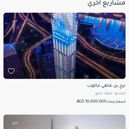
مشاريع اخري
للبيع
Previous
Next
برج بن غاطي جاكوب
استديو
·
شقة
·
للبيع
AED 10,000,000
اسعار تبداء
للبيع