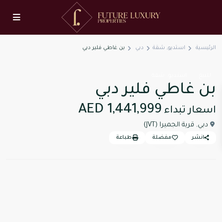
الرئيسية
استديو
,
شقة
دبي
بن غاطي فلير دبي
,
للبيع
استديو
شقة
بن غاطي فلير دبي
AED 1,441,999
اسعار تبداء
دبي
,
قرية الجميرا (JVT)
انشر
مفضلة
طباعة