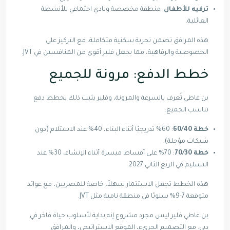
ترفيه للأطفال
: منطقة مخصصة ونادي اجتماعي للأنشطة
العائلية.
هذه المرافق تضمن تجربة سكنية متكاملة، مع التركيز على
الخصوصية والرفاهية، مما يجعل فلير أقوى من المنافسين في JVT.
خطط الدفع: مرونة للجميع
بن غاطي تُعرف بالسرعة والمرونة، وفلير يثبت ذلك بخطط دفع
تناسب الجميع:
خطة 60/40
: 60% تدريجيًا أثناء البناء، 40% عند الاستلام (دون
شيكات مؤجلة).
خطة 70/30
: 70% على أقساط ميسرة أثناء الإنشاء، 30% عند
التسليم في الربع الثاني 2027.
هذه الخطط تجعل الاستثمار سهلاً، خاصة للمصريين، مع عوائد
متوقعة 7-9% سنويًا في منطقة نامية مثل JVT.
بن غاطي فلير ليس مجرد مشروع إنه بداية لأسلوب حياة فاخر في
دبي. مع التصميم الجريء، الموقع الاستراتيجي، والمرافق