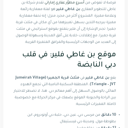
فرصة لا تعوض من
أسرع مطوّر عقاري إماراتي
تقدم شركة بن
غاطي للتطوير العقاري
بن غاطي فلير
هو لفتة معمارية رائعة
وعلامة مميزة. المشروع أكثر من مجرد منزل؛ إنه تحفة معمارية
مميزة ببرجيه اللذين يسهل تمييزهما من أي مكان في مثلث قرية
جميرا. تجدر الإشارة إلى أن فلير يتمتع بموقع استراتيجي في مثلث
قرية جميرا، مع إطلالات خلابة على أفق المدينة وسهولة الوصول
إلى العديد من الوجهات الرئيسية والمرافق المتميزة القريبة.
موقع بن غاطي فلير: في قلب
دبي النابضة
يقع
بن غاطي فلير
في
مثلث قرية الجميرا (Jumeirah Village
Triangle – JVT)
، المنطقة السكنية النامية التي تجمع الهدوء
العائلي بالوصول السهل إلى أهم معالم دبي. هنا، لا تضطر للاختيار
بين الراحة والحيوية؛ الموقع يضعك في مركز الحركة مع خصوصية
كاملة. المميزات الرئيسية:
10 دقائق
من مرسى دبي، عين دبي، حلبة دبي أوتودروم، ابن
بطوطة مول، ومدينة دبي فيستيفال.