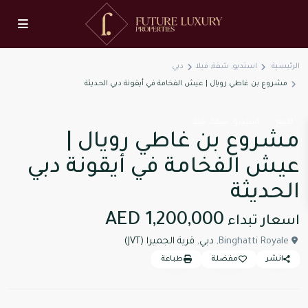
الرئيسية
استديو
,
شقة
,
فيلا
دبي
مشروع بن غاطي رويال | عيش الفخامة في أيقونة دبي الحديثة
,
,
للبيع
استديو
شقة
فيلا
مشروع بن غاطي رويال |
عيش الفخامة في أيقونة دبي
الحديثة
AED 1,200,000
اسعار تبداء
Binghatti Royale,
دبي
,
قرية الجميرا (JVT)
انشر
مفضلة
طباعة