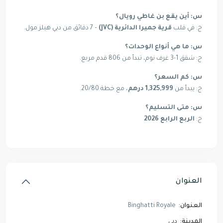
س: أين يقع بن غاطي رويال؟
ج: في قلب
قرية جميرا الدائرية (JVC)
– 7 دقائق من دبي هيلز مول.
س: ما هي أنواع الوحدات؟
ج: شقق 1-3 غرف نوم، تبدأ من 806 قدم مربع.
س: كم السعر؟
ج: يبدأ من
1,325,999 درهم
، مع خطة 20/80.
س: متى التسليم؟
ج:
الربع الرابع 2026
العنوان
العنوان:
Binghatti Royale
المدينة:
دبي