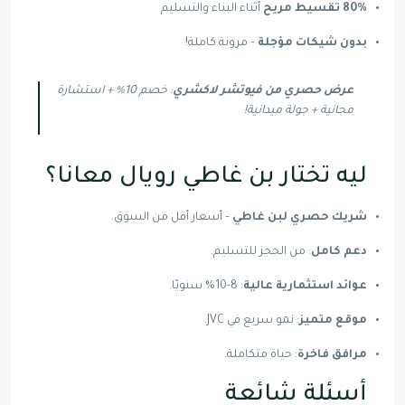
80% تقسيط مريح
أثناء البناء والتسليم
بدون شيكات مؤجلة
– مرونة كاملة!
عرض حصري من فيوتشر لاكشري
: خصم 10% + استشارة
مجانية + جولة ميدانية!
ليه تختار بن غاطي رويال معانا؟
شريك حصري لبن غاطي
– أسعار أقل من السوق.
دعم كامل
: من الحجز للتسليم.
عوائد استثمارية عالية
: 8-10% سنويًا.
موقع متميز
: نمو سريع في JVC.
مرافق فاخرة
: حياة متكاملة.
أسئلة شائعة