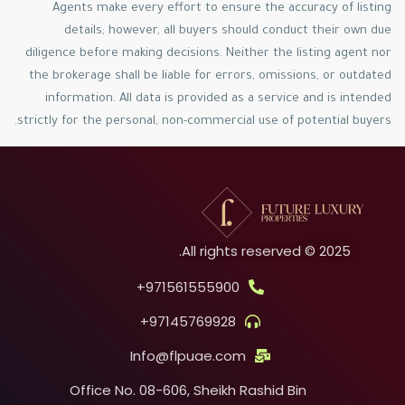
Agents make every effort to ensure the accuracy of listing
details; however, all buyers should conduct their own due
diligence before making decisions. Neither the listing agent nor
the brokerage shall be liable for errors, omissions, or outdated
information. All data is provided as a service and is intended
strictly for the personal, non-commercial use of potential buyers.
2025 © All rights reserved.
971561555900+
97145769928+
Info@flpuae.com
Office No. 08-606, Sheikh Rashid Bin