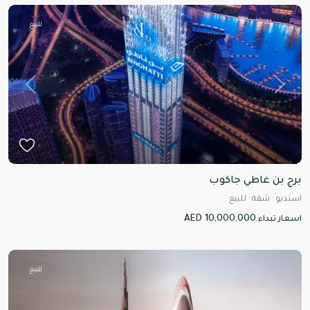
للبيع
Previous
Next
برج بن غاطي جاكوب
استديو
·
شقة
·
للبيع
AED 10,000,000
اسعار تبداء
للبيع