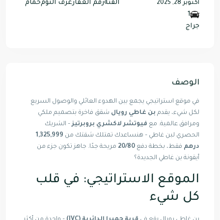
الفئة
رقم العقار
غرف النوم
حمام
أكتوبر 28, 2025
1
جراج
الوصف
في موقع استراتيجي يجمع بين الهدوء العائلي والوصول السريع
لكل شيء، يقدم
بن غاطي رويال
شقق فاخرة بتصميم ملكي
ومرافق عالمية. مع
فيوتشر لاكشري بروبرتيز
– الشريك
الحصري لبن غاطي – هنساعدك تمتلك شقتك من
1,325,999
درهم
فقط، بخطة دفع
20/80
مريحة جدًا. جاهز تكون جزء من
أيقونة بن غاطي الجديدة؟
الموقع الاستراتيجي: في قلب
كل شيء
بن غاطي رويال يقع في
قرية جميرا الدائرية (JVC)
– واحدة من أكثر