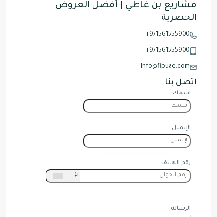
مشاريع بن غاطي | أفضل العروض
الحصرية
971561555900+
971561555900+
Info@flpuae.com
اتصل بنا
اسمك
الإيميل
رقم الهاتف
+1
الرسالة