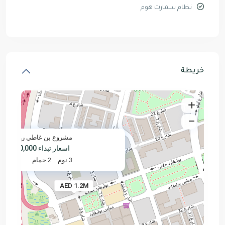
نظام سمارت هوم
خريطة
مشروع بن غاطي رويال | ع
اسعار تبداء
D 1,200,000
3 نوم
2 حمام
AED 1.2M